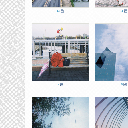
12
11
7
6