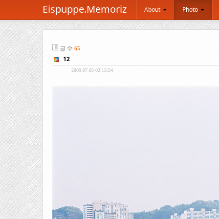
Eispuppe.Memoriz
About
Photo
글 수
65
12
2009.07.03 02:15:54