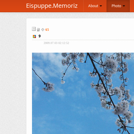
Eispuppe.Memoriz
About
Photo
글 수
65
9
2009.07.03 02:12:52