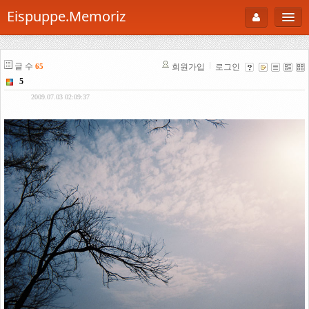
Eispuppe.Memoriz
About
글 수
회원가입
로그인
65
AboutTori
5
로그인
Photo
2009.07.03 02:09:37
Gallery
Snaps
B Cut
Portfolio
백과사전
공부방
Footprint