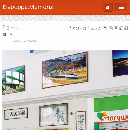
Eispuppe.Memoriz
About
글 수
회원가입
로그인
65
AboutTori
16
로그인
Photo
2009.07.03 02:20:23
Gallery
Snaps
B Cut
Portfolio
백과사전
공부방
Footprint